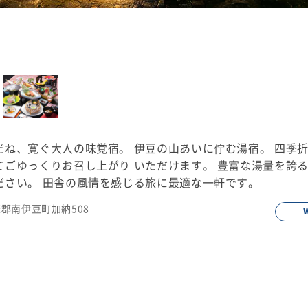
だね、寛ぐ大人の味覚宿。 伊豆の山あいに佇む湯宿。 四季
てごゆっくりお召し上がり いただけます。 豊富な湯量を誇
ださい。 田舎の風情を感じる旅に最適な一軒です。
賀茂郡南伊豆町加納508