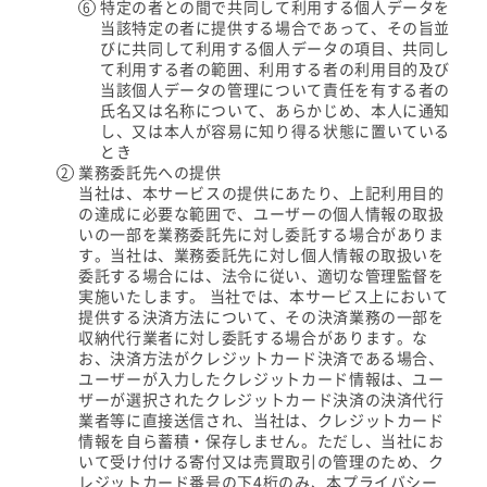
特定の者との間で共同して利用する個人データを
当該特定の者に提供する場合であって、その旨並
びに共同して利用する個人データの項目、共同し
て利用する者の範囲、利用する者の利用目的及び
当該個人データの管理について責任を有する者の
氏名又は名称について、あらかじめ、本人に通知
し、又は本人が容易に知り得る状態に置いている
とき
業務委託先への提供
当社は、本サービスの提供にあたり、上記利用目的
の達成に必要な範囲で、ユーザーの個人情報の取扱
いの一部を業務委託先に対し委託する場合がありま
す。当社は、業務委託先に対し個人情報の取扱いを
委託する場合には、法令に従い、適切な管理監督を
実施いたします。 当社では、本サービス上において
提供する決済方法について、その決済業務の一部を
収納代行業者に対し委託する場合があります。な
お、決済方法がクレジットカード決済である場合、
ユーザーが入力したクレジットカード情報は、ユー
ザーが選択されたクレジットカード決済の決済代行
業者等に直接送信され、当社は、クレジットカード
情報を自ら蓄積・保存しません。ただし、当社にお
いて受け付ける寄付又は売買取引の管理のため、ク
レジットカード番号の下4桁のみ、本プライバシー