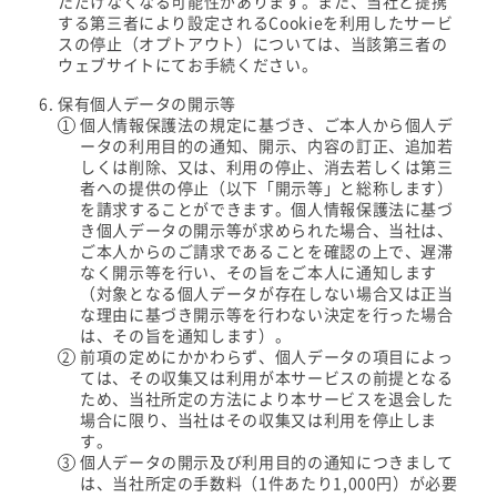
ただけなくなる可能性があります。また、当社と提携
する第三者により設定されるCookieを利用したサービ
スの停止（オプトアウト）については、当該第三者の
ウェブサイトにてお手続ください。
保有個人データの開示等
個人情報保護法の規定に基づき、ご本人から個人デ
ータの利用目的の通知、開示、内容の訂正、追加若
しくは削除、又は、利用の停止、消去若しくは第三
者への提供の停止（以下「開示等」と総称します）
を請求することができます。個人情報保護法に基づ
き個人データの開示等が求められた場合、当社は、
ご本人からのご請求であることを確認の上で、遅滞
なく開示等を行い、その旨をご本人に通知します
（対象となる個人データが存在しない場合又は正当
な理由に基づき開示等を行わない決定を行った場合
は、その旨を通知します）。
前項の定めにかかわらず、個人データの項目によっ
ては、その収集又は利用が本サービスの前提となる
ため、当社所定の方法により本サービスを退会した
場合に限り、当社はその収集又は利用を停止しま
す。
個人データの開示及び利用目的の通知につきまして
は、当社所定の手数料（1件あたり1,000円）が必要