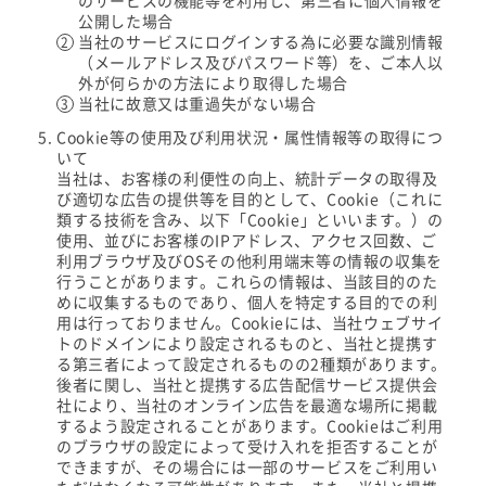
のサービスの機能等を利用し、第三者に個人情報を
公開した場合
当社のサービスにログインする為に必要な識別情報
（メールアドレス及びパスワード等）を、ご本人以
外が何らかの方法により取得した場合
当社に故意又は重過失がない場合
Cookie等の使用及び利用状況・属性情報等の取得につ
いて
当社は、お客様の利便性の向上、統計データの取得及
び適切な広告の提供等を目的として、Cookie（これに
類する技術を含み、以下「Cookie」といいます。）の
使用、並びにお客様のIPアドレス、アクセス回数、ご
利用ブラウザ及びOSその他利用端末等の情報の収集を
行うことがあります。これらの情報は、当該目的のた
めに収集するものであり、個人を特定する目的での利
用は行っておりません。Cookieには、当社ウェブサイ
トのドメインにより設定されるものと、当社と提携す
る第三者によって設定されるものの2種類があります。
後者に関し、当社と提携する広告配信サービス提供会
社により、当社のオンライン広告を最適な場所に掲載
するよう設定されることがあります。Cookieはご利用
のブラウザの設定によって受け入れを拒否することが
できますが、その場合には一部のサービスをご利用い