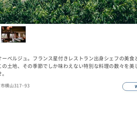
オーベルジュ。フランス星付きレストラン出身シェフの美食
この土地、その季節でしか味わえない特別な料理の数々を美
せ。
西市横山317−93