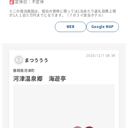
定休日：不定休
※この宿泊施設は、宿泊の使用に限っては1泊あたり返礼役務上限
が1人１泊５万円までとなります。（７の３イ該当ホテル）
WEB
Google MAP
2025/12/1 08:38
まつううう
静岡県河津町
河津温泉郷 海遊亭