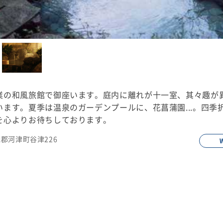
業の和風旅館で御座います。庭内に離れが十一室、其々趣が
ます。夏季は温泉のガーデンプールに、花菖蒲園...。四季
を心よりお待ちしております。
賀茂郡河津町谷津226