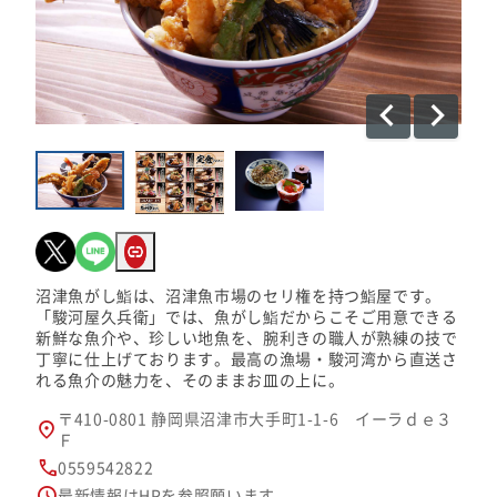
沼津魚がし鮨は、沼津魚市場のセリ権を持つ鮨屋です。
「駿河屋久兵衛」では、魚がし鮨だからこそご用意できる
新鮮な魚介や、珍しい地魚を、腕利きの職人が熟練の技で
丁寧に仕上げております。最高の漁場・駿河湾から直送さ
れる魚介の魅力を、そのままお皿の上に。
〒410-0801 静岡県沼津市大手町1-1-6 イーラｄｅ３
Ｆ
0559542822
最新情報はHPを参照願います